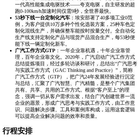
一代高性能集成电驱技术——夸克电驱，自主研发的超
跑0-100km/h加速时间仅需9秒，全世界最快。
53
秒下线一台定制化汽车
：埃安部署了40多项工业0范
例，为客户提供10万多种个性化选装方案，25种车色定
制化混线生产，并确保整车能按时按量交付。全自动化
生产线支持定制化产品与现货产品混合生产，每53秒便
能下线一辆定制化新车。
广汽工作方式GTP
：一年企业靠机遇，十年企业靠管
理，百年企业靠文化。2020年，广汽启动广汽工作方式
总结提炼项目，经过多轮访谈和研讨，总结出“广汽思考
与实践工作方式（GAC Thinking and Practice）”，简称
广汽工作方式（GTP），把广汽24年发展经验进行沉淀
与总结，汇聚了广汽智慧、广汽精髓，是整个广汽集团
共有、共享、共用的工作方式。根据“客户至上”的理
念，强调一切从客户需求出发，结合广汽创建世界一流
企业的愿景，形成广汽思考与实践工作方式，由工作意
识、问题解决步骤、工具和案例库构成，运用这套逻辑
可以提高企业解决问题的效率和质量。
行程安排