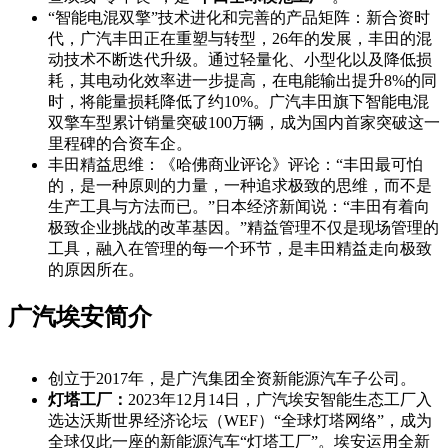
“智能电混双擎”技术进化和完善的产品矩阵：新合资时
代，广汽丰田正在重塑与转型，26年的发展，丰田的混
动技术不断迭代升级。通过轻量化、小型化以及降低损
耗，其电动化效率进一步提高，在电能输出提升8%的同
时，将能量损耗降低了约10%。广汽丰田旗下智能电混
双擎车型累计销量突破100万辆，成为国内首家突破这一
里程碑的合资车企。
丰田精益思维：《哈佛商业评论》评论：“丰田最可怕
的，是一种原则的力量，一种追求极致的思维，而不是
生产工具与方法而已。”日本经济新闻说：“丰田有着向
极致企业挑战的改革基因。”精益管理不仅是现场管理的
工具，融入在管理的每一个环节，是丰田精益走向极致
的原因所在。
广汽埃安简介
创立于2017年，是广汽集团全资新能源汽车子公司。
灯塔工厂：
2023年12月14日，广汽埃安智能生态工厂入
选达沃斯世界经济论坛（WEF）“全球灯塔网络”，成为
全球仅此一座的新能源汽车“灯塔工厂”。埃安运用全新