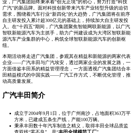
业，广汽集团始终秉承着“创无止境”的初心，努力打造“科技
广汽”的新品牌。面对科技创新带来汽车产业转型升级的迫切
需求，围绕着汽车行业“新四化”的大趋势，广汽集团将在前序
自主研发投入累计超300亿元的基础上，持续加大自主研发投
入。在“十四五”期间，广汽集团聚焦智能网联新能源，以广汽
智联新能源汽车为主抓手，助力广州建设成为大湾区智联新能
源汽车产业集群的中心，构筑全球智联新能源汽车的创新枢
纽。
本期活动将走进广汽集团，参观其在精益和新能源的两家代表
企业——广汽丰田与广汽埃安，透过两家企业的发展之路，一
方面借鉴丰田系的精益管理理念，一方面透视广汽集团结合丰
田精益模式的中国实践——广汽工作方式，不断优化管理，推
动高质量发展。
广汽丰田简介
成立于2004年9月1日，位于广州南沙，占地面积363万平
方米，已建成五条生产线，产能100万辆。
秉承丰田数十年汽车制造之精义，取得丰田全球品质监
查双线“零不良”，是“
丰田全球模范工厂
”。